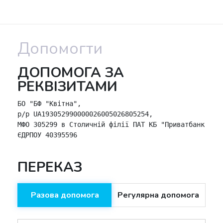
Допомогти
ДОПОМОГА ЗА
РЕКВІЗИТАМИ
БО "БФ "Квітна",

р/р UA193052990000026005026805254,

МФО 305299 в Столичній філії ПАТ КБ "Приватбанк",

ЄДРПОУ 40395596
ПЕРЕКАЗ
Разова допомога
Регулярна допомога