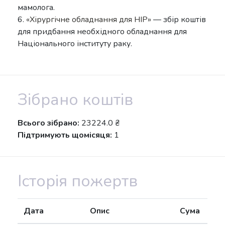
мамолога.
6.
«Хірургічне обладнання для НІР»
— збір коштів
для придбання необхідного обладнання для
Національного інституту раку.
Зібрано коштів
Всього зібрано:
23224.0 ₴
Підтримують щомісяця:
1
Історія пожертв
Дата
Опис
Сума