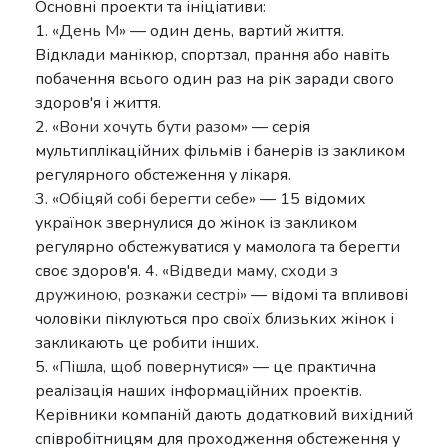
Основні проекти та ініціативи:
1.
«День М»
— один день, вартий життя.
Відклади манікюр, спортзал, прання або навіть
побачення всього один раз на рік заради свого
здоров'я і життя.
2.
«Вони хочуть бути разом»
— серія
мультиплікаційних фільмів і банерів із закликом
регулярного обстеження у лікаря.
3.
«Обіцяй собі берегти себе»
— 15 відомих
українок звернулися до жінок із закликом
регулярно обстежуватися у мамолога та берегти
своє здоров'я. 4.
«Відведи маму, сходи з
дружиною, розкажи сестрі»
— відомі та впливові
чоловіки піклуються про своїх близьких жінок і
закликають це робити інших.
5.
«Пішла, щоб повернутися»
— це практична
реалізація наших інформаційних проектів.
Керівники компаній дають додатковий вихідний
співробітницям для проходження обстеження у