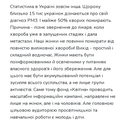
Статистика в Україні зовсім інша. Щороку
близько 15 тис українок дізнаються про свій
діагноз РМЗ. І майже 50% хворих помирають.
Причина - пізнє звернення до лікаря, коли
хвороба уже в запущених стадіях і дала
метастази. Наші жінки не повинні помирати від
повністю виліковної хвороби! Вихід - простий і
складний водночас. Жінки мають бути
поінформованими й освіченими у питаннях
власного здоров'я і його збереження. Але для
цього має бути акумульований потенціал і
зусилля всього суспільства, а не лише групи
активістів. Саме тому фонд «Квітна» проводить
масштабні інформаційні кампанії, направлені не
лише на жінок, але і на чоловіків. Але головною
цільовою аудиторією просвітницької та
навчальної роботи є молодь і діти.