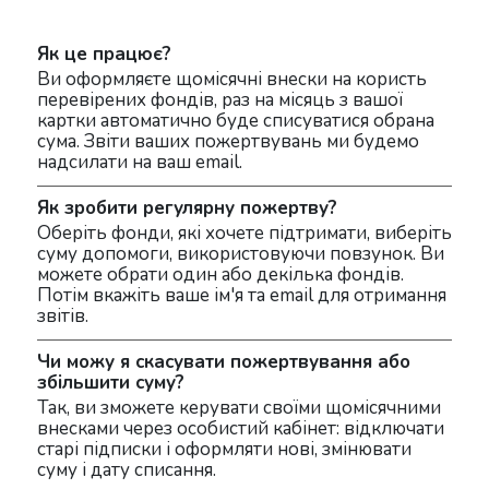
Як це працює?
Ви оформляєте щомісячнi внески на користь
перевірених фондiв, раз на місяць з вашої
картки автоматично буде списуватися обрана
сума. Звіти ваших пожертвувань ми будемо
надсилати на ваш email.
Як зробити регулярну пожертву?
Оберіть фонди, які хочете підтримати, виберіть
суму допомоги, використовуючи повзунок. Ви
можете обрати один або декілька фондів.
Потім вкажіть ваше ім'я та email для отримання
звітів.
Чи можу я скасувати пожертвування або
збільшити суму?
Так, ви зможете керувати своїми щомісячними
внесками через особистий кабінет: відключати
старі підписки і оформляти нові, змінювати
суму і дату списання.