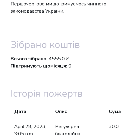
Першочергово ми дотримуємось чинного
законодавства України.
Зібрано коштів
Всього зібрано:
4555.0 ₴
Підтримують щомісяця:
0
Історія пожертв
Дата
Опис
Сума
April 28, 2023,
Регулярна
30.0
3:05 p.m.
благодійна