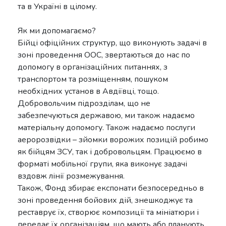
та в Україні в цілому.
Як ми допомагаємо?
Бійці офіційних структур, що виконують задачі в
зоні проведення ООС, звертаються до нас по
допомогу в організаційних питаннях, з
транспортом та розміщенням, пошуком
необхідних установ в Авдіївці, тощо.
Добровольчим підрозділам, що не
забезпечуються державою, ми також надаємо
матеріальну допомогу. Також надаємо послуги
аеророзвідки – зйомки ворожих позицій робимо
як бійцям ЗСУ, так і добровольцям. Працюємо в
форматі мобільної групи, яка виконує задачі
вздовж лінії розмежування.
Також, Фонд збирає експонати безпосередньо в
зоні проведення бойових дій, знешкоджує та
реставрує їх, створює композиції та мініатюри і
передає їх організаціям, що мають або планують