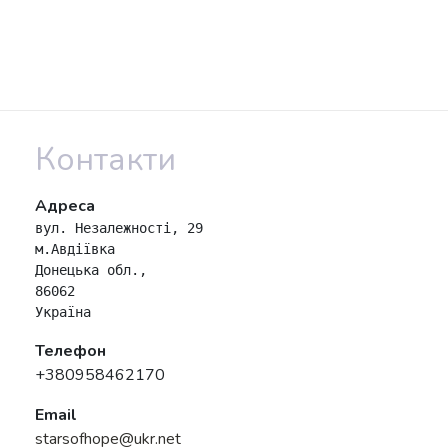
Контакти
Адреса
вул. Незалежності, 29

м.Авдіївка

Донецька обл.,

86062

Україна
Телефон
+380958462170
Email
starsofhope@ukr.net