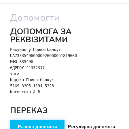
Допомогти
ДОПОМОГА ЗА
РЕКВІЗИТАМИ
Рахунок у Приватбанку:

UA733354960000026000051819660

МФО 335496

ЄДРПОУ 41332317

<br>

Картка Приватбанку:

5169 3305 1194 5328

Косовська А.В.
ПЕРЕКАЗ
Разова допомога
Регулярна допомога