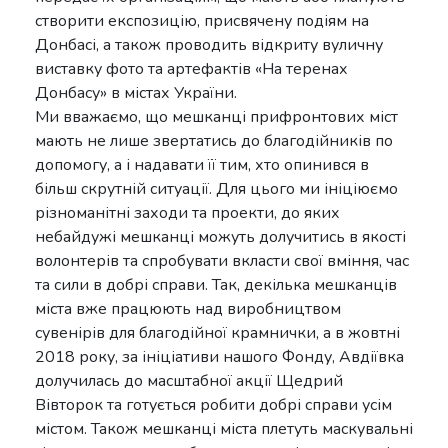
створити експозицію, присвячену подіям на
Донбасі, а також проводить відкриту вуличну
виставку фото та артефактів «На теренах
Донбасу» в містах України.
Ми вважаємо, що мешканці прифронтових міст
мають не лише звертатись до благодійників по
допомогу, а і надавати її тим, хто опинився в
більш скрутній ситуації. Для цього ми ініціюємо
різноманітні заходи та проекти, до яких
небайдужі мешканці можуть долучитись в якості
волонтерів та спробувати вкласти свої вміння, час
та сили в добрі справи. Так, декілька мешканців
міста вже працюють над виробництвом
сувенірів для благодійної крамнички, а в жовтні
2018 року, за ініціативи нашого Фонду, Авдіївка
долучилась до масштабної акції Щедрий
Вівторок та готується робити добрі справи усім
містом. Також мешканці міста плетуть маскувальні