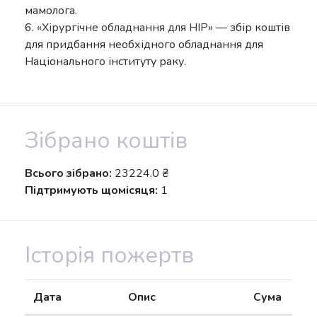
мамолога.
6.
«Хірургічне обладнання для НІР»
— збір коштів
для придбання необхідного обладнання для
Національного інституту раку.
Зібрано коштів
Всього зібрано:
23224.0 ₴
Підтримують щомісяця:
1
Історія пожертв
Дата
Опис
Сума