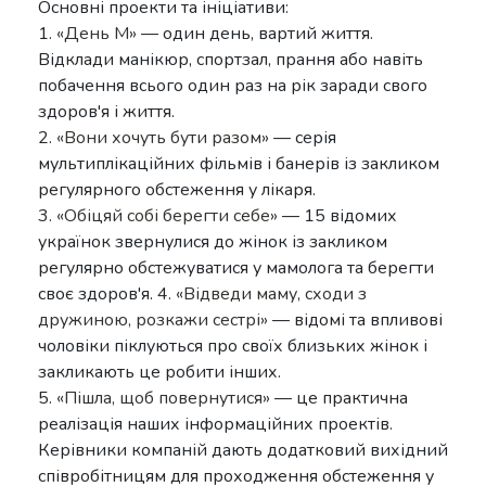
Основні проекти та ініціативи:
1.
«День М»
— один день, вартий життя.
Відклади манікюр, спортзал, прання або навіть
побачення всього один раз на рік заради свого
здоров'я і життя.
2.
«Вони хочуть бути разом»
— серія
мультиплікаційних фільмів і банерів із закликом
регулярного обстеження у лікаря.
3.
«Обіцяй собі берегти себе»
— 15 відомих
українок звернулися до жінок із закликом
регулярно обстежуватися у мамолога та берегти
своє здоров'я. 4.
«Відведи маму, сходи з
дружиною, розкажи сестрі»
— відомі та впливові
чоловіки піклуються про своїх близьких жінок і
закликають це робити інших.
5.
«Пішла, щоб повернутися»
— це практична
реалізація наших інформаційних проектів.
Керівники компаній дають додатковий вихідний
співробітницям для проходження обстеження у