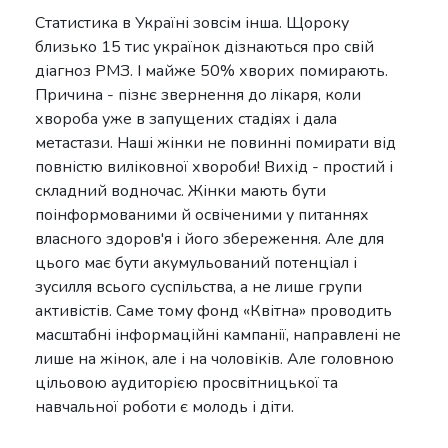
Статистика в Україні зовсім інша. Щороку
близько 15 тис українок дізнаються про свій
діагноз РМЗ. І майже 50% хворих помирають.
Причина - пізнє звернення до лікаря, коли
хвороба уже в запущених стадіях і дала
метастази. Наші жінки не повинні помирати від
повністю виліковної хвороби! Вихід - простий і
складний водночас. Жінки мають бути
поінформованими й освіченими у питаннях
власного здоров'я і його збереження. Але для
цього має бути акумульований потенціал і
зусилля всього суспільства, а не лише групи
активістів. Саме тому фонд «Квітна» проводить
масштабні інформаційні кампанії, направлені не
лише на жінок, але і на чоловіків. Але головною
цільовою аудиторією просвітницької та
навчальної роботи є молодь і діти.