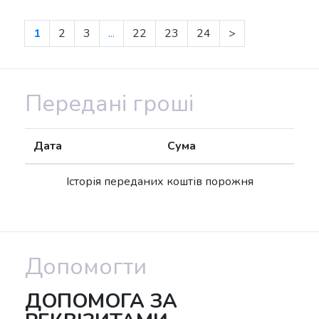
1
2
3
...
22
23
24
>
Передані гроші
Дата
Сума
Історія переданих коштів порожня
Допомогти
ДОПОМОГА ЗА