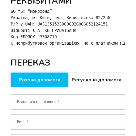
РЕКВІЗИТАМИ
БО “БФ “Монофонд”

Україна, м. Київ, вул. Кирилівська 82/256

P/P у UAH: UA313515330000026006052124151

Відкриті в АТ КБ ПРИВАТБАНК

Код ЄДРПОУ 43308710

Є неприбутковою організацією, не є платником ПДВ
ПЕРЕКАЗ
Разова допомога
Регулярна допомога