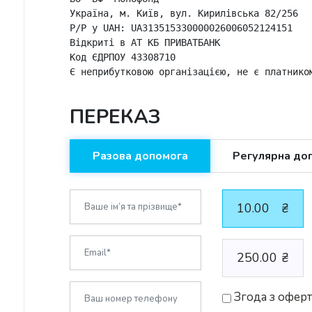
Україна, м. Київ, вул. Кирилівська 82/256

P/P у UAH: UA313515330000026006052124151

Відкриті в АТ КБ ПРИВАТБАНК

Код ЄДРПОУ 43308710

Є неприбутковою організацією, не є платнико
ПЕРЕКАЗ
Разова допомога
Регулярна до
10.00
₴
250.00
₴
Згода з офер