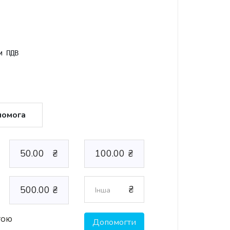
м ПДВ
помога
50.00
₴
100.00
₴
₴
500.00
₴
тою