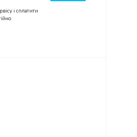
вісу і сплатити
тійно