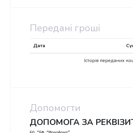
Передані гроші
Дата
Су
Історія переданих ко
Допомогти
ДОПОМОГА ЗА РЕКВІЗ
БО “БФ “Монофонд”
