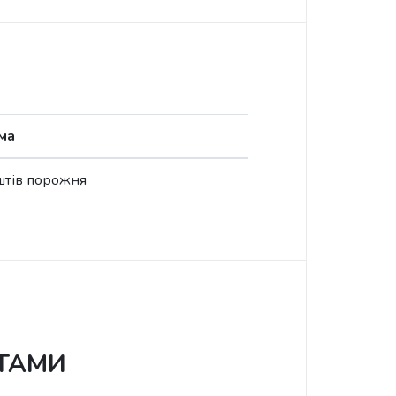
ма
штів порожня
ИТАМИ