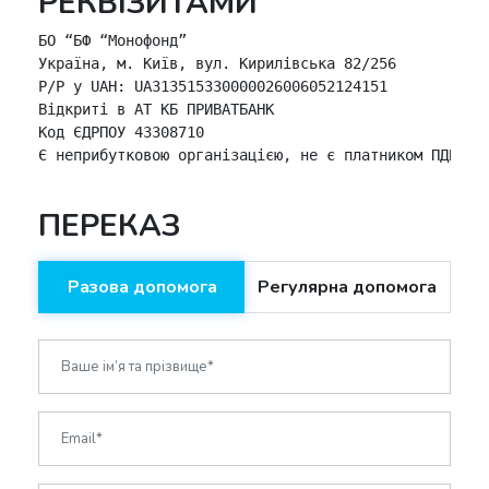
РЕКВІЗИТАМИ
БО “БФ “Монофонд”

Україна, м. Київ, вул. Кирилівська 82/256

P/P у UAH: UA313515330000026006052124151

Відкриті в АТ КБ ПРИВАТБАНК

Код ЄДРПОУ 43308710

Є неприбутковою організацією, не є платником ПДВ
ПЕРЕКАЗ
Разова допомога
Регулярна допомога