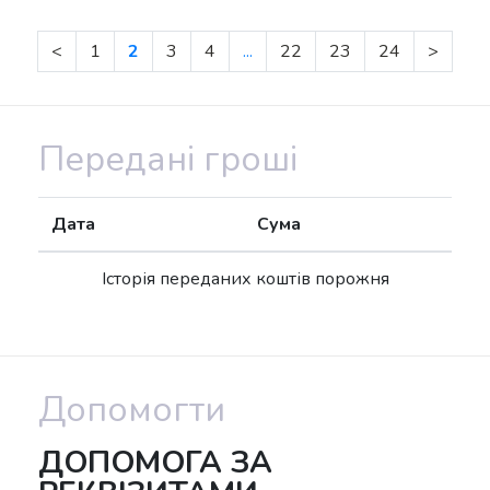
<
1
2
3
4
...
22
23
24
>
Передані гроші
Дата
Сума
Історія переданих коштів порожня
Допомогти
ДОПОМОГА ЗА